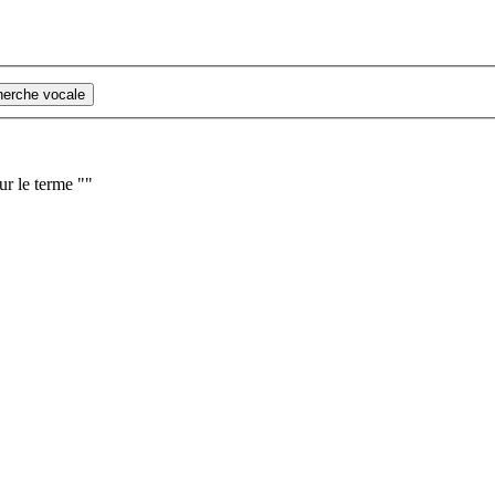
cherche vocale
ur le terme "
"