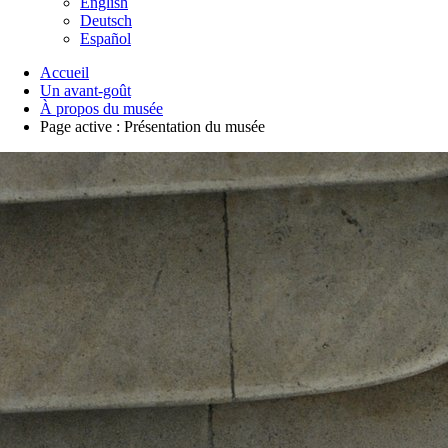
English
Deutsch
Español
Accueil
Un avant-goût
À propos du musée
Page active :
Présentation du musée