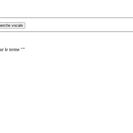
cherche vocale
ur le terme "
"